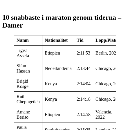
10 snabbaste i maraton genom tiderna –
Damer
Namn
Nationalitet
Tid
Lopp/Plats
Tigist
Etiopien
2:11:53
Berlin, 2023
Assefa
Sifan
Nederländerna
2:13:44
Chicago, 2023
Hassan
Brigid
Kenya
2:14:04
Chicago, 2019
Kosgei
Ruth
Kenya
2:14:18
Chicago, 2022
Chepngetich
Amane
Valencia,
Etiopien
2:14:58
Beriso
2022
Paula
Storbritannien
2:15:25
London, 2003