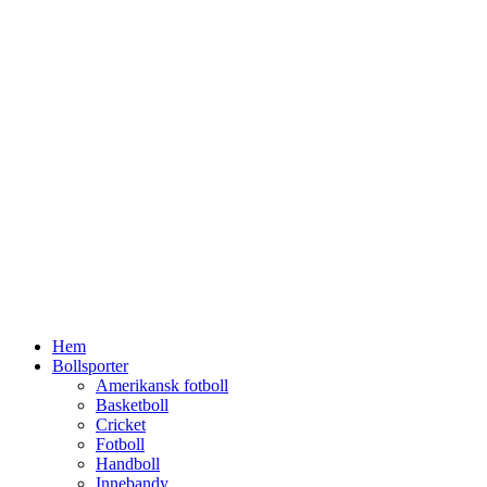
Hoppa
till
innehåll
Hem
Bollsporter
Amerikansk fotboll
Basketboll
Cricket
Fotboll
Handboll
Innebandy