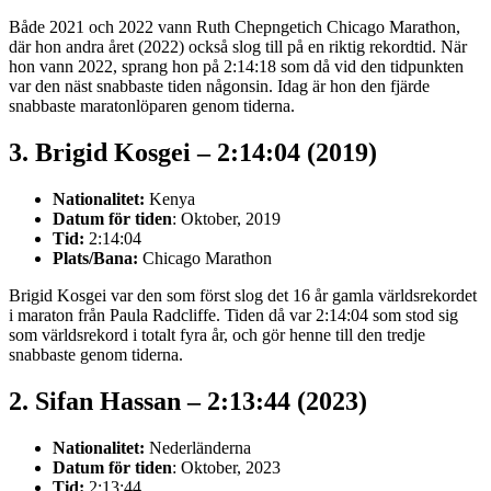
Både 2021 och 2022 vann Ruth Chepngetich Chicago Marathon,
där hon andra året (2022) också slog till på en riktig rekordtid. När
hon vann 2022, sprang hon på 2:14:18 som då vid den tidpunkten
var den näst snabbaste tiden någonsin. Idag är hon den fjärde
snabbaste maratonlöparen genom tiderna.
3. Brigid Kosgei – 2:14:04 (2019)
Nationalitet:
Kenya
Datum för tiden
: Oktober, 2019
Tid:
2:14:04
Plats/Bana:
Chicago Marathon
Brigid Kosgei var den som först slog det 16 år gamla världsrekordet
i maraton från Paula Radcliffe. Tiden då var 2:14:04 som stod sig
som världsrekord i totalt fyra år, och gör henne till den tredje
snabbaste genom tiderna.
2. Sifan Hassan – 2:13:44 (2023)
Nationalitet:
Nederländerna
Datum för tiden
: Oktober, 2023
Tid:
2:13:44