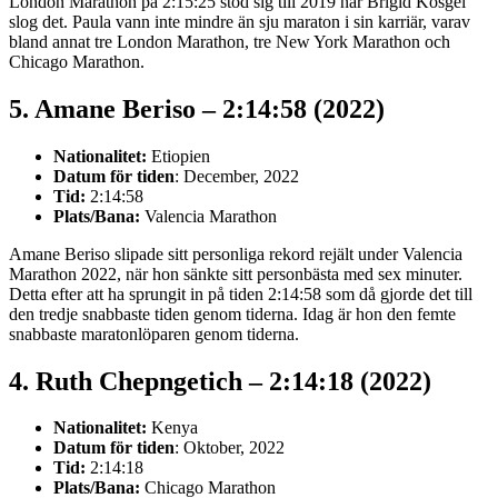
London Marathon på 2:15:25 stod sig till 2019 när Brigid Kosgei
slog det. Paula vann inte mindre än sju maraton i sin karriär, varav
bland annat tre London Marathon, tre New York Marathon och
Chicago Marathon.
5. Amane Beriso – 2:14:58 (2022)
Nationalitet:
Etiopien
Datum för tiden
: December, 2022
Tid:
2:14:58
Plats/Bana:
Valencia Marathon
Amane Beriso slipade sitt personliga rekord rejält under Valencia
Marathon 2022, när hon sänkte sitt personbästa med sex minuter.
Detta efter att ha sprungit in på tiden 2:14:58 som då gjorde det till
den tredje snabbaste tiden genom tiderna. Idag är hon den femte
snabbaste maratonlöparen genom tiderna.
4. Ruth Chepngetich – 2:14:18 (2022)
Nationalitet:
Kenya
Datum för tiden
: Oktober, 2022
Tid:
2:14:18
Plats/Bana:
Chicago Marathon