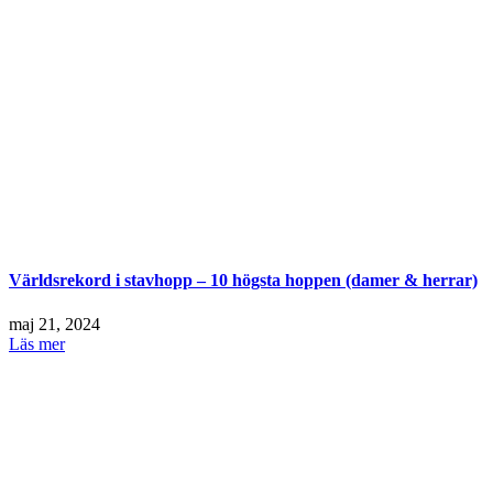
Världsrekord i stavhopp – 10 högsta hoppen (damer & herrar)
maj 21, 2024
Läs mer