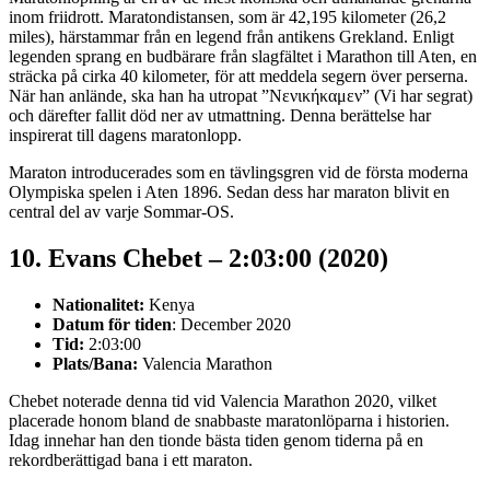
inom friidrott. Maratondistansen, som är 42,195 kilometer (26,2
miles), härstammar från en legend från antikens Grekland. Enligt
legenden sprang en budbärare från slagfältet i Marathon till Aten, en
sträcka på cirka 40 kilometer, för att meddela segern över perserna.
När han anlände, ska han ha utropat ”Νενικήκαμεν” (Vi har segrat)
och därefter fallit död ner av utmattning. Denna berättelse har
inspirerat till dagens maratonlopp.
Maraton introducerades som en tävlingsgren vid de första moderna
Olympiska spelen i Aten 1896. Sedan dess har maraton blivit en
central del av varje Sommar-OS.
10. Evans Chebet – 2:03:00 (2020)
Nationalitet:
Kenya
Datum för tiden
: December 2020
Tid:
2:03:00
Plats/Bana:
Valencia Marathon
Chebet noterade denna tid vid Valencia Marathon 2020, vilket
placerade honom bland de snabbaste maratonlöparna i historien.
Idag innehar han den tionde bästa tiden genom tiderna på en
rekordberättigad bana i ett maraton.