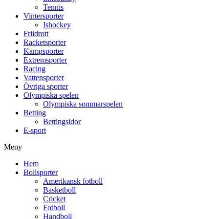
Tennis
Vintersporter
Ishockey
Friidrott
Racketsporter
Kampsporter
Extremsporter
Racing
Vattensporter
Övriga sporter
Olympiska spelen
Olympiska sommarspelen
Betting
Bettingsidor
E-sport
Meny
Hem
Bollsporter
Amerikansk fotboll
Basketboll
Cricket
Fotboll
Handboll