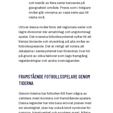
och består av flera serier beroende på
geografiskt område. Precis som i tidigare
nivåer går vinnarna av varje serie upp till
nästa nivå.
Utöver dessa nivåer finns det regionala serier och
lägre divisioner där amatörlag och ungdomslag
spelar. Det svenska fotbollssystemet syftar till att
främja tävlande och utveckling på alla nivåer av
fotbollsspelande. Det är viktigt att notera att
detaljerna i seriesystemet kan förändras över tid
på grund av olika faktorer som lags framgång,
regeländringar och andra överväganden.
FRAMSTÅENDE FOTBOLLSSPELARE GENOM
TIDERNA
Genom tiderna har fotbollen fött fram några av
världens mest ikoniska och framstående spelare.
Dessa legender har inte bara erövrat planen med
sin skicklighet, utan har också blivit symboler för
passion, hängivenhet och sportens magi. Några