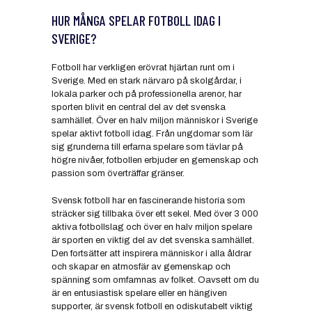
HUR MÅNGA SPELAR FOTBOLL IDAG I
SVERIGE?
Fotboll har verkligen erövrat hjärtan runt om i
Sverige. Med en stark närvaro på skolgårdar, i
lokala parker och på professionella arenor, har
sporten blivit en central del av det svenska
samhället. Över en halv miljon människor i Sverige
spelar aktivt fotboll idag. Från ungdomar som lär
sig grunderna till erfarna spelare som tävlar på
högre nivåer, fotbollen erbjuder en gemenskap och
passion som överträffar gränser.
Svensk fotboll har en fascinerande historia som
sträcker sig tillbaka över ett sekel. Med över 3 000
aktiva fotbollslag och över en halv miljon spelare
är sporten en viktig del av det svenska samhället.
Den fortsätter att inspirera människor i alla åldrar
och skapar en atmosfär av gemenskap och
spänning som omfamnas av folket. Oavsett om du
är en entusiastisk spelare eller en hängiven
supporter, är svensk fotboll en odiskutabelt viktig