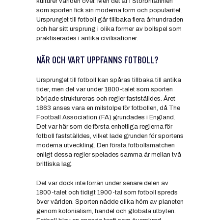
kulturer världen över. Men det är i Storbritannien
som sporten fick sin moderna form och popularitet.
Ursprunget till fotboll går tillbaka flera århundraden
och har sitt ursprung i olika former av bollspel som
praktiserades i antika civilisationer.
NÄR OCH VART UPPFANNS FOTBOLL?
Ursprunget till fotboll kan spåras tillbaka till antika
tider, men det var under 1800-talet som sporten
började struktureras och regler fastställdes. Året
1863 anses vara en milstolpe för fotbollen, då The
Football Association (FA) grundades i England.
Det var här som de första enhetliga reglerna för
fotboll fastställdes, vilket lade grunden för sportens
moderna utveckling. Den första fotbollsmatchen
enligt dessa regler spelades samma år mellan två
brittiska lag.
Det var dock inte förrän under senare delen av
1800-talet och tidigt 1900-tal som fotboll spreds
över världen. Sporten nådde olika hörn av planeten
genom kolonialism, handel och globala utbyten.