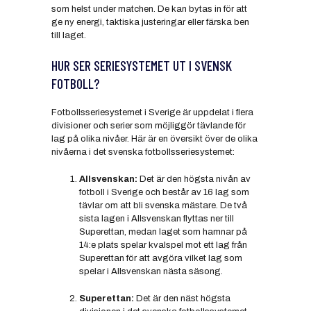
som helst under matchen. De kan bytas in för att
ge ny energi, taktiska justeringar eller färska ben
till laget.
HUR SER SERIESYSTEMET UT I SVENSK
FOTBOLL?
Fotbollsseriesystemet i Sverige är uppdelat i flera
divisioner och serier som möjliggör tävlande för
lag på olika nivåer. Här är en översikt över de olika
nivåerna i det svenska fotbollsseriesystemet:
Allsvenskan:
Det är den högsta nivån av
fotboll i Sverige och består av 16 lag som
tävlar om att bli svenska mästare. De två
sista lagen i Allsvenskan flyttas ner till
Superettan, medan laget som hamnar på
14:e plats spelar kvalspel mot ett lag från
Superettan för att avgöra vilket lag som
spelar i Allsvenskan nästa säsong.
Superettan:
Det är den näst högsta