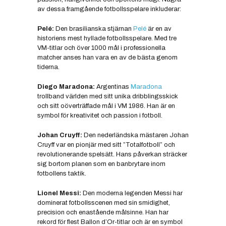
av dessa framgående fotbollsspelare inkluderar:
Pelé:
Den brasilianska stjärnan
Pelé
är en av
historiens mest hyllade fotbollsspelare. Med tre
VM-titlar och över 1000 mål i professionella
matcher anses han vara en av de bästa genom
tiderna.
Diego Maradona:
Argentinas
Maradona
trollband världen med sitt unika dribblingsskick
och sitt oöverträffade mål i VM 1986. Han är en
symbol för kreativitet och passion i fotboll.
Johan Cruyff:
Den nederländska mästaren Johan
Cruyff var en pionjär med sitt ”Totalfotboll” och
revolutionerande spelsätt. Hans påverkan sträcker
sig bortom planen som en banbrytare inom
fotbollens taktik.
Lionel Messi:
Den moderna legenden Messi har
dominerat fotbollsscenen med sin smidighet,
precision och enastående målsinne. Han har
rekord för flest Ballon d’Or-titlar och är en symbol