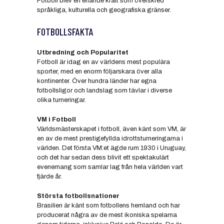
Fotboll blev en enande kraft som överskred
språkliga, kulturella och geografiska gränser.
FOTBOLLSFAKTA
Utbredning och Popularitet
Fotboll är idag en av världens mest populära
sporter, med en enorm följarskara över alla
kontinenter. Över hundra länder har egna
fotbollsligor och landslag som tävlar i diverse
olika turneringar.
VM i Fotboll
Världsmästerskapet i fotboll, även känt som VM, är
en av de mest prestigefyllda idrottsturneringarna i
världen. Det första VM:et ägde rum 1930 i Uruguay,
och det har sedan dess blivit ett spektakulärt
evenemang som samlar lag från hela världen vart
fjärde år.
Största fotbollsnationer
Brasilien är känt som fotbollens hemland och har
producerat några av de mest ikoniska spelarna