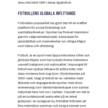
ännu inte infört VAR i deras ligafotboll.
FOTBOLLENS GLOBALA INFLYTANDE
Fotbollens popularitet har gjort den till en kraftfull
plattform för social förändring och
samhällspåverkan. Sporten har förenat människor
genom välgörenhetsprojekt, kampanjer för
jämställdhet och medvetenhet om viktiga frågor
som hälsa och utbildning.
Fotboll, är en sport med djupa historiska rötter och
globala följare, som har lyckats förena människor
oavsett bakgrund och nationalitet. Ursprunget till
fotboll kan spåras tillbaka till antika tider, men
dess moderna form tog form i Storbritannien på
1800-talet. Idag är fotboll en av världens mest
älskade och engagerande sporter, med stora
evenemang som Världsmästerskapet som samlar
miljontals fans runt om i världen. Oavsett om det är
på en professionell arena eller på en enkel
gräsplan i en avlägsen by, fortsätter fotbollen att
föra människor samman och skapa minnen som