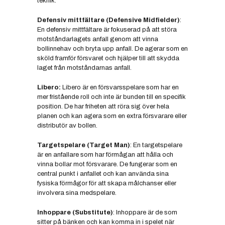
teknik.
Defensiv mittfältare (Defensive Midfielder)
:
En defensiv mittfältare är fokuserad på att störa
motståndarlagets anfall genom att vinna
bollinnehav och bryta upp anfall. De agerar som en
sköld framför försvaret och hjälper till att skydda
laget från motståndarnas anfall.
Libero:
Libero är en försvarsspelare som har en
mer fristående roll och inte är bunden till en specifik
position. De har friheten att röra sig över hela
planen och kan agera som en extra försvarare eller
distributör av bollen.
Targetspelare (Target Man)
: En targetspelare
är en anfallare som har förmågan att hålla och
vinna bollar mot försvarare. De fungerar som en
central punkt i anfallet och kan använda sina
fysiska förmågor för att skapa målchanser eller
involvera sina medspelare.
Inhoppare (Substitute)
: Inhoppare är de som
sitter på bänken och kan komma in i spelet när