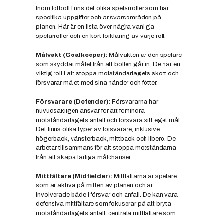
Inom fotboll finns det olika spelarroller som har
specifika uppgifter och ansvarsområden på
planen. Här är en lista över några vanliga
spelarroller och en kort förklaring av varje roll:
Målvakt (Goalkeeper):
Målvakten är den spelare
som skyddar målet från att bollen går in. De har en
viktig roll i att stoppa motståndarlagets skott och
försvarar målet med sina händer och fötter.
Försvarare (Defender):
Försvararna har
huvudsakligen ansvar för att förhindra
motståndarlagets anfall och försvara sitt eget mål.
Det finns olika typer av försvarare, inklusive
högerback, vänsterback, mittback och libero. De
arbetar tillsammans för att stoppa motståndarna
från att skapa farliga målchanser.
Mittfältare (Midfielder):
Mittfältarna är spelare
som är aktiva på mitten av planen och är
involverade både i försvar och anfall. De kan vara
defensiva mittfältare som fokuserar på att bryta
motståndarlagets anfall, centrala mittfältare som