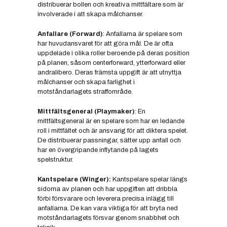
distribuerar bollen och kreativa mittfältare som är
involverade i att skapa målchanser.
Anfallare (Forward)
: Anfallarna är spelare som
har huvudansvaret för att göra mål. De är ofta
uppdelade i olika roller beroende på deras position
på planen, såsom centerforward, ytterforward eller
andralibero. Deras främsta uppgift är att utnyttja
målchanser och skapa farlighet i
motståndarlagets straffområde.
Mittfältsgeneral (Playmaker)
: En
mittfältsgeneral är en spelare som har en ledande
roll i mittfältet och är ansvarig för att diktera spelet.
De distribuerar passningar, sätter upp anfall och
har en övergripande inflytande på lagets
spelstruktur.
Kantspelare (Winger):
Kantspelare spelar längs
sidorna av planen och har uppgiften att dribbla
förbi försvarare och leverera precisa inlägg till
anfallarna. De kan vara viktiga för att bryta ned
motståndarlagets försvar genom snabbhet och