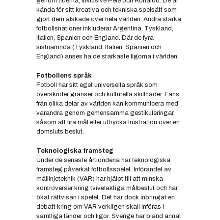
genom tiderna, inklusive Pelé och Ronaldo. De är
kända för sitt kreativa och tekniska spelsätt som
gjort dem älskade över hela världen. Andra starka
fotbollsnationer inkluderar Argentina, Tyskland,
Italien, Spanien och England. Där de fyra
sistnämnda (Tyskland, Italien, Spanien och
England) anses ha de starkaste ligorna i världen.
Fotbollens språk
Fotboll har sitt eget universella språk som
överskrider gränser och kulturella skillnader. Fans
från olika delar av världen kan kommunicera med
varandra genom gemensamma gestikuleringar,
såsom att fira mål eller uttrycka frustration över en
domsluts beslut.
Teknologiska framsteg
Under de senaste årtiondena har teknologiska
framsteg påverkat fotbollsspelet. Införandet av
mållinjeteknik (VAR) har hjälpt till att minska
kontroverser kring tvivelaktiga målbeslut och har
ökat rättvisan i spelet. Det har dock inbringat en
debatt kring om VAR verkligen skall införas i
samtliga länder och ligor. Sverige har bland annat