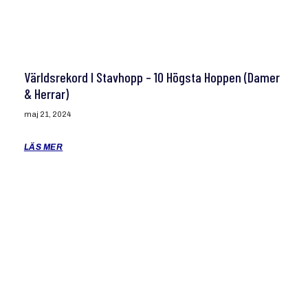
Världsrekord I Stavhopp – 10 Högsta Hoppen (damer
& Herrar)
maj 21, 2024
LÄS MER